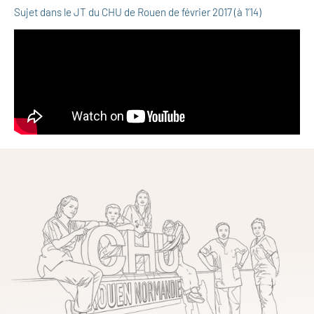
Sujet dans le JT du CHU de Rouen de février 2017 (à 1’14)