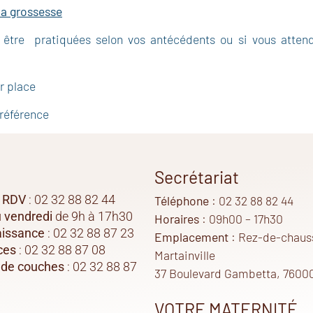
a grossesse
être pratiquées selon vos antécédents ou si vous attend
r place
 référence
Secrétariat
e RDV
: 02 32 88 82 44
Téléphone
: 02 32 88 82 44
u vendredi
de 9h à 17h30
Horaires
: 09h00 – 17h30
aissance
: 02 32 88 87 23
Emplacement
: Rez-de-chaus
ces
: 02 32 88 87 08
Martainville
s de couches
: 02 32 88 87
37 Boulevard Gambetta, 7600
VOTRE MATERNITÉ