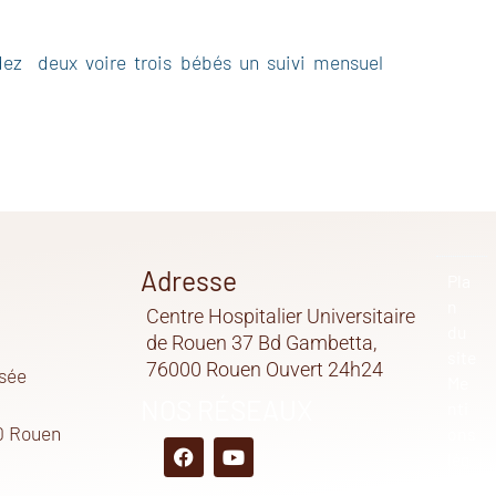
ez deux voire trois bébés un suivi mensuel
Adresse
Pla
n
Centre Hospitalier Universitaire
du
de Rouen 37 Bd Gambetta,
site
76000 Rouen Ouvert 24h24
sée
Me
NOS RÉSEAUX
nti
0 Rouen
ons
lég
ale